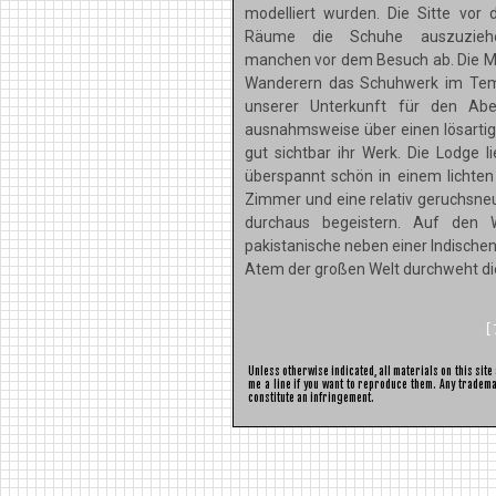
modelliert wurden. Die Sitte vor
Räume die Schuhe auszuzieh
manchen vor dem Besuch ab. Die M
Wanderern das Schuhwerk im Tempe
unserer Unterkunft für den Ab
ausnahmsweise über einen lösartige
gut sichtbar ihr Werk. Die Lodge l
überspannt schön in einem lichten
Zimmer und eine relativ geruchsne
durchaus begeistern. Auf den W
pakistanische neben einer Indische
Atem der großen Welt durchweht die
[
Unless otherwise indicated, all materials on this sit
me a line if you want to reproduce them. Any tradema
constitute an infringement.