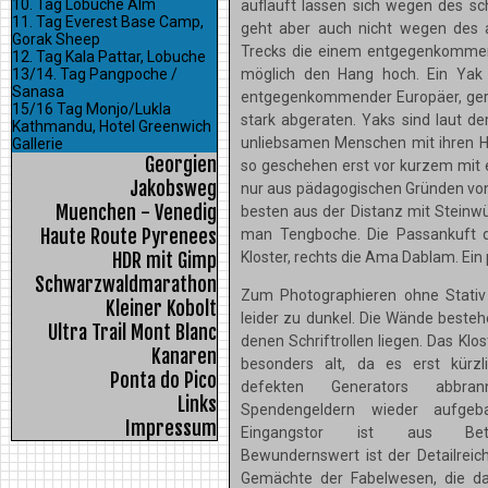
10. Tag Lobuche Alm
aufläuft lassen sich wegen des sc
11. Tag Everest Base Camp,
geht aber auch nicht wegen des 
Gorak Sheep
Trecks die einem entgegenkommen v
12. Tag Kala Pattar, Lobuche
möglich den Hang hoch. Ein Yak l
13/14. Tag Pangpoche /
Sanasa
entgegenkommender Europäer, gera
15/16 Tag Monjo/Lukla
stark abgeraten. Yaks sind laut d
Kathmandu, Hotel Greenwich
unliebsamen Menschen mit ihren Hö
Gallerie
Georgien
so geschehen erst vor kurzem mit e
Jakobsweg
nur aus pädagogischen Gründen von
Muenchen - Venedig
besten aus der Distanz mit Steinwü
Haute Route Pyrenees
man Tengboche. Die Passankuft du
Kloster, rechts die Ama Dablam. Ei
HDR mit Gimp
Schwarzwaldmarathon
Zum Photographieren ohne Stativ 
Kleiner Kobolt
leider zu dunkel. Die Wände besteh
Ultra Trail Mont Blanc
denen Schriftrollen liegen. Das Klost
Kanaren
besonders alt, da es erst kürz
Ponta do Pico
defekten Generators abbr
Links
Spendengeldern wieder aufgeb
Impressum
Eingangstor ist aus Bet
Bewundernswert ist der Detailrei
Gemächte der Fabelwesen, die d