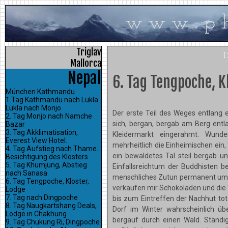
w w w . p h 
Triglav
[
Mallorca
Nepal
6. Tag Tengpoche, K
München Kathmandu
1.Tag Kathmandu nach Lukla
Lukla nach Monjo
Der erste Teil des Weges entlang e
2. Tag Monjo nach Namche
sich, bergan, bergab am Berg ent
Bazar
3. Tag Akklimatisation,
Kleidermarkt eingerahmt. Wund
Everest View Hotel.
mehrheitlich die Einheimischen ein,
4. Tag Aufstieg nach Thame.
ein bewaldetes Tal steil bergab un
Besichtigung des Klosters
5. Tag Khumjung, Abstieg
Einfallsreichtum der Buddhisten 
nach Sanasa
menschliches Zutun permanent um d
6. Tag Tengpoche, Kloster,
verkaufen mir Schokoladen und die V
Lodge
7. Tag nach Dingpoche
bis zum Eintreffen der Nachhut to
8. Tag Naugkartshang Deals,
Dorf im Winter wahrscheinlich üb
Lodge in Chakhung
bergauf durch einen Wald. Ständ
9. Tag Chukung Ri, Dingpoche