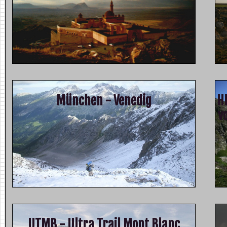
München - Venedig
H
v
UTMB - Ultra Trail Mont Blanc