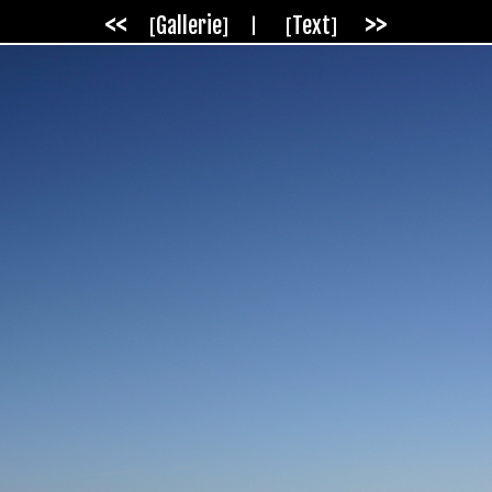
<<
>>
Gallerie
Text
|
[
]
[
]